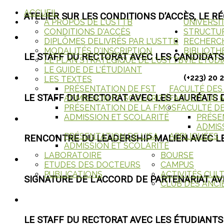
ACCUEIL
ATELIER SUR LES CONDITIONS D’ACCÈS, LE 
A PROPOS DE L'USTTB
UNIVERSI
CONDITIONS D'ACCÈS
STRUCTU
DIPLÔMES DELIVRÉS PAR L'USTTB
RECHERC
MODALITÉS D'INSCRIPTION
BIBLIOTH
LE STAFF DU RECTORAT AVEC LES CANDIDATS
LE PLAN STRATÉGIQUE DE L'USTTB
VIE ETUD
LE GUIDE DE L'ÉTUDIANT
(+223) 20 
LES TEXTES
PRÉSENTATION DE FST
FACULTÉ DES
LE STAFF DU RECTORAT AVEC LES LAURÉATS
ADMISSION ET SCOLARITÉ
FACULTÉ DE
PRÉSENTATION DE LA FMOS
FACULTÉ D
ADMISSION ET SCOLARITÉ
PRÉSE
ADMIS
PRÉSENTATION DE L'ISA
APPLIQUÉES
RENCONTRE DU LEADERSHIP MALIEN AVEC LE
ADMISSION ET SCOLARITÉ
LABORATOIRE
BOURSE
ETUDES DES DOCTEURS
CAMPUS
PUBLICATIONS
ACTIVITÉS CUL
SIGNATURE DE L'ACCORD DE PARTENARIAT AV
CLUB DES ANCI
LE STAFF DU RECTORAT AVEC LES ÉTUDIANTS