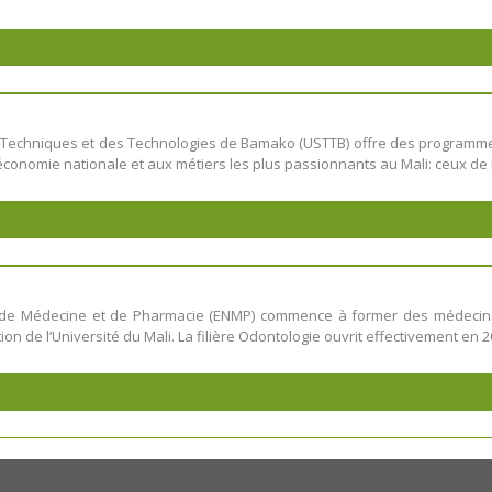
 des Techniques et des Technologies de Bamako (USTTB) offre des program
nomie nationale et aux métiers les plus passionnants au Mali: ceux de l’
 de Médecine et de Pharmacie (ENMP) commence à former des médecins e
 de l’Université du Mali. La filière Odontologie ouvrit effectivement en 2