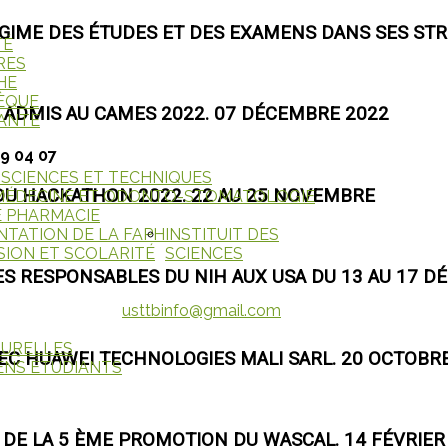
RÉGIME DES ÉTUDES ET DES EXAMENS DANS SES STR
TÉ
RES
HE
ÈQUE
 ADMIS AU CAMES 2022. 07 DÉCEMBRE 2022
IANTE
29 04 07
 SCIENCES ET TECHNIQUES
 DU HACKATHON 2022. 22 AU 25 NOVEMBRE
 MÉDECINE ET ODONTO-STOMATOLOGIE
E PHARMACIE
NTATION DE LA FAPH
INSTITUIT DES
SION ET SCOLARITÉ
SCIENCES
S RESPONSABLES DU NIH AUX USA DU 13 AU 17 D
usttbinfo@gmail.com
TURELLES
EC HUAWEI TECHNOLOGIES MALI SARL. 20 OCTOBR
ENS ÉTUDIANTS
 DE LA 5 ÈME PROMOTION DU WASCAL. 14 FÉVRIER 