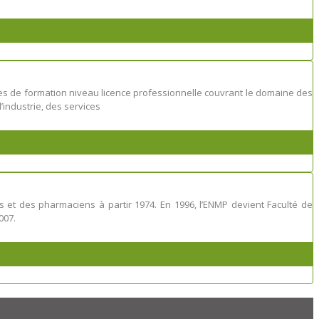
mes de formation niveau licence professionnelle couvrant le domaine des
industrie, des services
t des pharmaciens à partir 1974. En 1996, l’ENMP devient Faculté de
007.