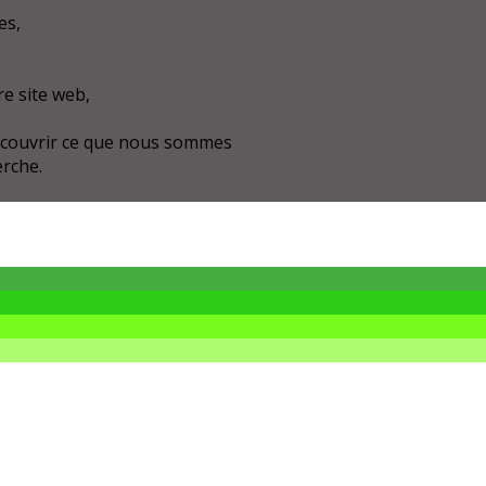
es,
e site web,
.
écouvrir ce que nous sommes
erche.