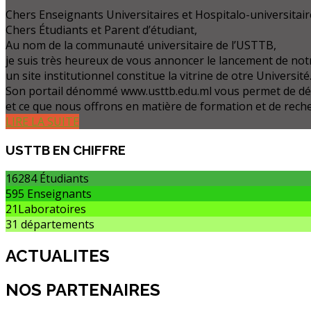
Chers Enseignants Universitaires et Hospitalo-universitair
Chers Étudiants et Parent d’étudiant,
Au nom de la communauté universitaire de l’USTTB,
je suis très heureux de vous annoncer le lancement de notr
un site institutionnel constitue la vitrine de otre Université
Son portail dénommé www.usttb.edu.ml vous permet de d
et ce que nous offrons en matière de formation et de rech
LIRE LA SUITE
USTTB
EN CHIFFRE
16284
Étudiants
595
Enseignants
21
Laboratoires
31
départements
ACTUALITES
NOS PARTENAIRES