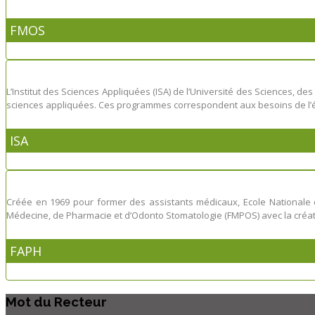
FMOS
L’Institut des Sciences Appliquées (ISA) de l’Université des Sciences,
sciences appliquées. Ces programmes correspondent aux besoins de l’éco
ISA
Créée en 1969 pour former des assistants médicaux, Ecole Nationale
Médecine, de Pharmacie et d’Odonto Stomatologie (FMPOS) avec la création
FAPH
Mot
du Recteur