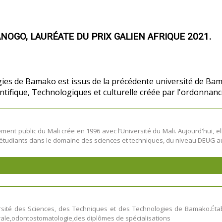
ANOGO, LAURÉATE DU PRIX GALIEN AFRIQUE 2021.
gies de Bamako est issus de la précédente université de Bam
ientifique, Technologiques et culturelle créée par l'ordon
ent public du Mali crée en 1996 avec l’Université du Mali. Aujourd'hui, e
étudiants dans le domaine des sciences et techniques, du niveau DEUG au
ersité des Sciences, des Techniques et des Technologies de Bamako.Établ
rale,odontostomatologie,des diplômes de spécialisations