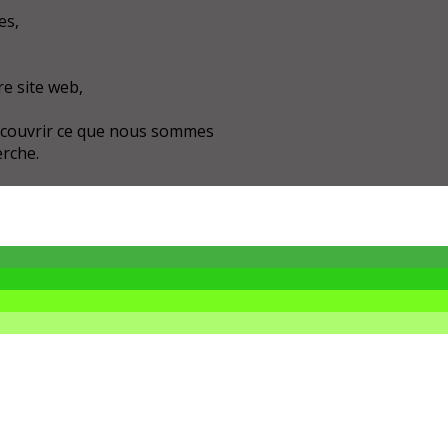
es,
e site web,
.
écouvrir ce que nous sommes
erche.