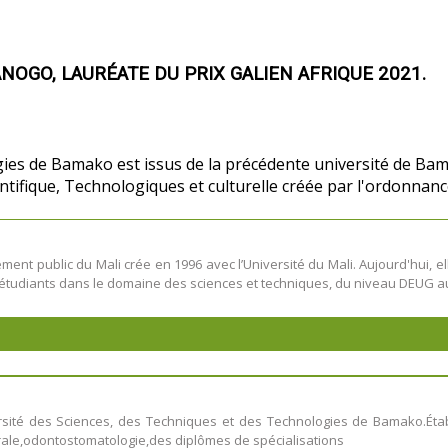
ANOGO, LAURÉATE DU PRIX GALIEN AFRIQUE 2021.
gies de Bamako est issus de la précédente université de Bam
ientifique, Technologiques et culturelle créée par l'ordon
ent public du Mali crée en 1996 avec l’Université du Mali. Aujourd'hui, e
étudiants dans le domaine des sciences et techniques, du niveau DEUG au
ersité des Sciences, des Techniques et des Technologies de Bamako.Établ
rale,odontostomatologie,des diplômes de spécialisations