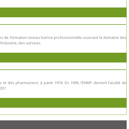
mes de formation niveau licence professionnelle couvrant le domaine des
industrie, des services
t des pharmaciens à partir 1974. En 1996, l’ENMP devient Faculté de
007.