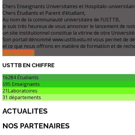
Chers Enseignants Universitaires et Hospitalo-universitair
Chers Étudiants et Parent d’étudiant,
Au nom de la communauté universitaire de l’USTTB,
je suis très heureux de vous annoncer le lancement de notr
un site institutionnel constitue la vitrine de otre Université
Son portail dénommé www.usttb.edu.ml vous permet de d
et ce que nous offrons en matière de formation et de rech
LIRE LA SUITE
USTTB
EN CHIFFRE
16284
Étudiants
595
Enseignants
21
Laboratoires
31
départements
ACTUALITES
NOS PARTENAIRES