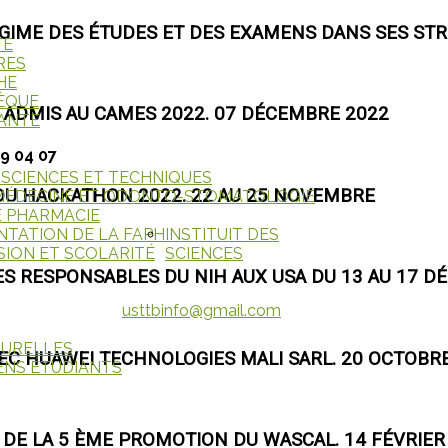
RÉGIME DES ÉTUDES ET DES EXAMENS DANS SES STR
TÉ
RES
HE
ÈQUE
 ADMIS AU CAMES 2022. 07 DÉCEMBRE 2022
IANTE
29 04 07
 SCIENCES ET TECHNIQUES
 DU HACKATHON 2022. 22 AU 25 NOVEMBRE
 MÉDECINE ET ODONTO-STOMATOLOGIE
E PHARMACIE
NTATION DE LA FAPH
INSTITUIT DES
SION ET SCOLARITÉ
SCIENCES
S RESPONSABLES DU NIH AUX USA DU 13 AU 17 D
usttbinfo@gmail.com
TURELLES
EC HUAWEI TECHNOLOGIES MALI SARL. 20 OCTOBR
ENS ÉTUDIANTS
 DE LA 5 ÈME PROMOTION DU WASCAL. 14 FÉVRIER 