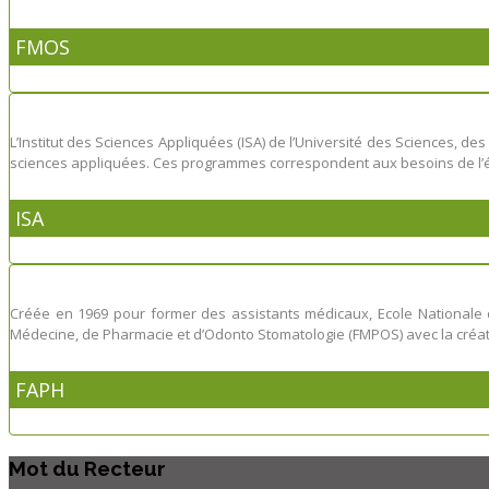
FMOS
L’Institut des Sciences Appliquées (ISA) de l’Université des Sciences,
sciences appliquées. Ces programmes correspondent aux besoins de l’éco
ISA
Créée en 1969 pour former des assistants médicaux, Ecole Nationale
Médecine, de Pharmacie et d’Odonto Stomatologie (FMPOS) avec la création
FAPH
Mot
du Recteur