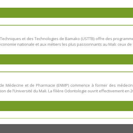
 des Techniques et des Technologies de Bamako (USTTB) offre des program
nomie nationale et aux métiers les plus passionnants au Mali: ceux de l’
 de Médecine et de Pharmacie (ENMP) commence à former des médecins e
 de l’Université du Mali. La filière Odontologie ouvrit effectivement en 2