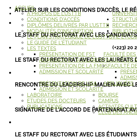
ACCUEIL
ATELIER SUR LES CONDITIONS D’ACCÈS, LE 
A PROPOS DE L'USTTB
UNIVERSI
CONDITIONS D'ACCÈS
STRUCTU
DIPLÔMES DELIVRÉS PAR L'USTTB
RECHERC
MODALITÉS D'INSCRIPTION
BIBLIOTH
LE STAFF DU RECTORAT AVEC LES CANDIDATS
LE PLAN STRATÉGIQUE DE L'USTTB
VIE ETUD
LE GUIDE DE L'ÉTUDIANT
(+223) 20 
LES TEXTES
PRÉSENTATION DE FST
FACULTÉ DES
LE STAFF DU RECTORAT AVEC LES LAURÉATS
ADMISSION ET SCOLARITÉ
FACULTÉ DE
PRÉSENTATION DE LA FMOS
FACULTÉ D
ADMISSION ET SCOLARITÉ
PRÉSE
ADMIS
PRÉSENTATION DE L'ISA
APPLIQUÉES
RENCONTRE DU LEADERSHIP MALIEN AVEC LE
ADMISSION ET SCOLARITÉ
LABORATOIRE
BOURSE
ETUDES DES DOCTEURS
CAMPUS
PUBLICATIONS
ACTIVITÉS CUL
SIGNATURE DE L'ACCORD DE PARTENARIAT AV
CLUB DES ANCI
LE STAFF DU RECTORAT AVEC LES ÉTUDIANTS