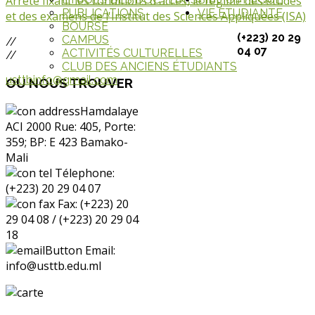
Arrêté fixant les conditions d'accès, le régime des études
PUBLICATIONS
VIE ETUDIANTE
et des examens de l'Institut des Sciences Appliquées (ISA)
BOURSE
(+223) 20 29
CAMPUS
//
04 07
ACTIVITÉS CULTURELLES
//
CLUB DES ANCIENS ÉTUDIANTS
usttbinfo@gmail.com
OU
NOUS TROUVER
Hamdalaye
ACI 2000 Rue: 405, Porte:
359; BP: E 423 Bamako-
Mali
Télephone:
(+223) 20 29 04 07
Fax: (+223) 20
29 04 08 / (+223) 20 29 04
18
Email:
info@usttb.edu.ml